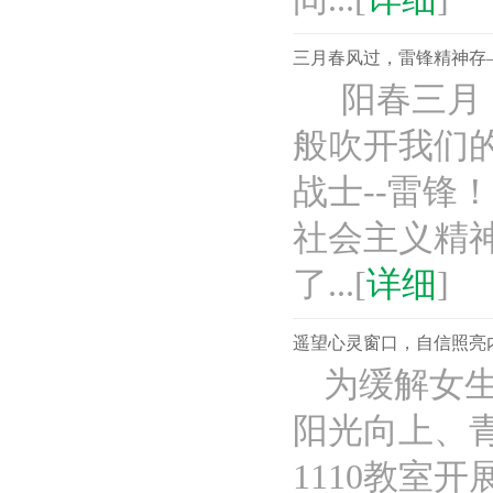
三月春风过，雷锋精神存——
阳春三月
般吹开我们
战士--雷锋
社会主义精神
了...[
详细
]
遥望心灵窗口，自信照亮内
为缓解女
阳光向上、青
1110教室