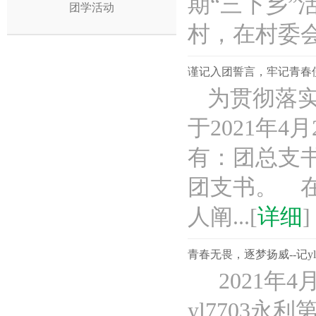
期“三下乡
团学活动
村，在村委会的
谨记入团誓言，牢记青春使
为贯彻落实
于2021年
有：团总支
团支书。 
人阐...[
详细
]
青春无畏，逐梦扬威--记y
2021年
yl7703