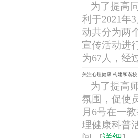
为了提高同
利于2021
动共分为两
宣传活动进
为67人，经过.
关注心理健康 构建和谐校园
为了提高
氛围，促使员
月6号在一教
理健康科普活
间...[
详细
]