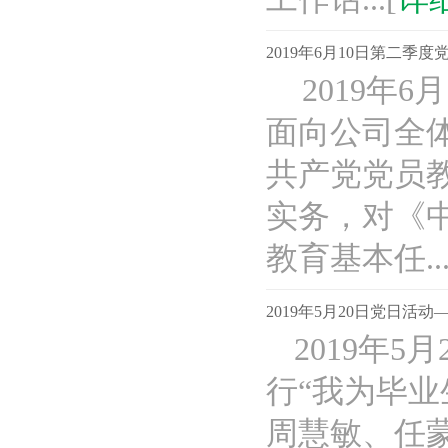
2019年6月10日第二季度
​ 2019
面向公司全
共产党党员
实务，对《
教育基本任...
2019年5月20日党日活
2019年5
行“我为毕
周慧敏、任