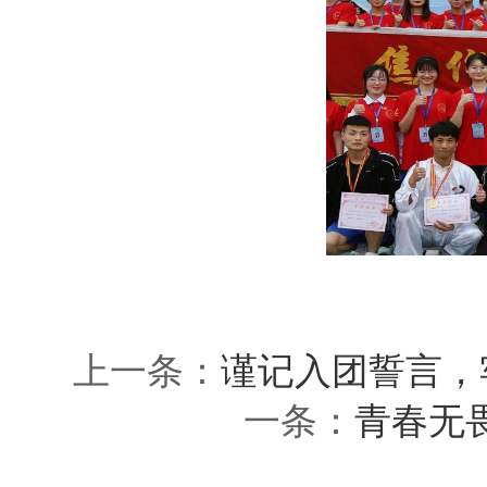
上一条：
谨记入团誓言，牢
一条：
青春无畏