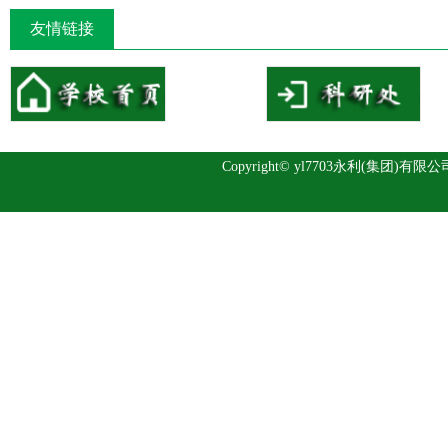
友情链接
Copyright© yl7703永利(集团)有限公司官网-