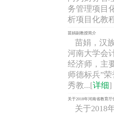
务管理项目
析项目化教程》
苗娟副教授简介
苗娟，汉族
河南大学会
经济师，主要
师德标兵”荣
秀教...[
详细
]
关于2018年河南省教育
关于201