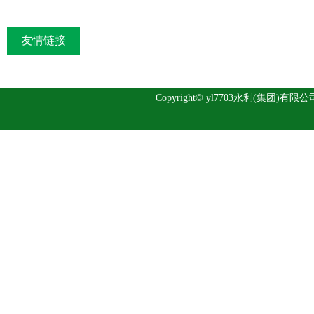
友情链接
Copyright© yl7703永利(集团)有限公司官网-