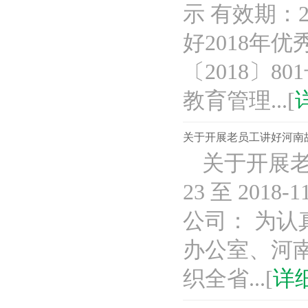
示 有效期：20
好2018年
〔2018〕
教育管理...[
关于开展老员工讲好河南
关于开展老
23 至 20
公司： 为
办公室、河
织全省...[
详