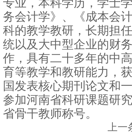
专业，本科学历，学士
务会计学》、《成本会
科的教学教研，长期担
统以及大中型企业的财
作，具有二十多年的中
育等教学和教研能力，
国发表核心期刊论文和
参加河南省科研课题研
省骨干教师称号。
上一