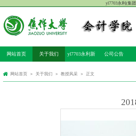
yl7703永利(集团)
网站首页
关于我们
yl7703永利新
公司公告
闻
网站首页
关于我们
教授风采
正文
>
>
>
20