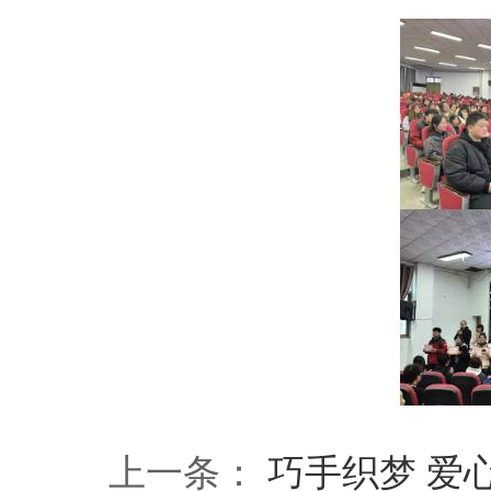
上一条：
巧手织梦 爱心