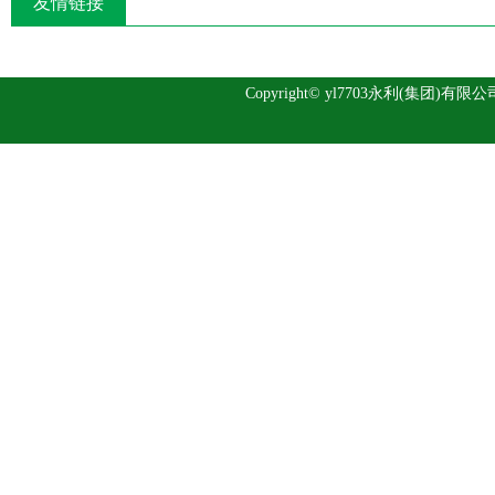
友情链接
Copyright© yl7703永利(集团)有限公司官网-