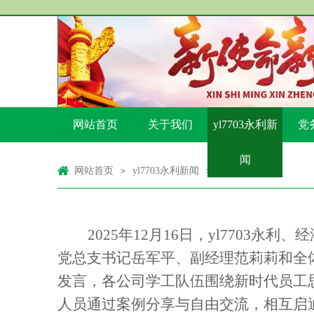
网站首页
关于我们
yl7703永利新
党
闻
网站首页
yl7703永利新闻
正文
>
>
2
025年12月16日，yl770
党总支书记岳军平、副经理范莉莉和全
发言，各公司学工队伍围绕新时代员工
人员通过案例分享与自由交流，相互启