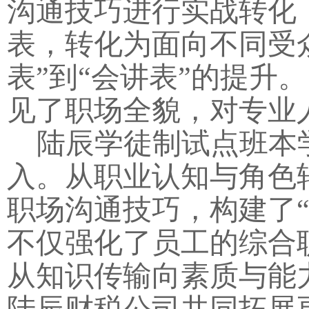
沟通技巧进行实战转化
表，转化为面向不同受
表”到“会讲表”的提升
见了职场全貌，对专业
陆辰学徒制试点班本
入。从职业认知与角色
职场沟通技巧，构建了
不仅强化了员工的综合
从知识传输向素质与能