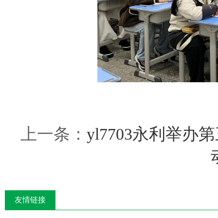
上一条：
yl7703永利
友情链接