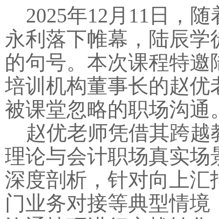
2025
年
12
月
11
日，随
永利落下帷幕，陆辰学
的句号。本次课程特邀
培训机构董事长的赵优
被课堂忽略的职场沟通
赵优老师凭借其跨越
理论与会计职场真实场
深度剖析，针对向上汇
门业务对接等典型情境